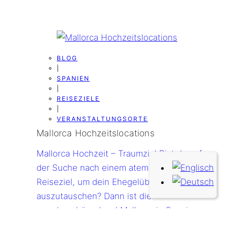
BLOG
|
SPANIEN
|
REISEZIELE
|
VERANSTALTUNGSORTE
Mallorca Hochzeitslocations
Mallorca Hochzeit – Traumziel Bist du auf
der Suche nach einem atemberaubenden
Reiseziel, um dein Ehegelübde
auszutauschen? Dann ist die
wunderschöne Insel Mallorca in Spanien
genau das Richtige für dich. Mit ihren