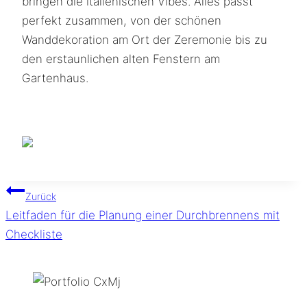
bringen die italienischen Vibes. Alles passt
perfekt zusammen, von der schönen
Wanddekoration am Ort der Zeremonie bis zu
den erstaunlichen alten Fenstern am
Gartenhaus.
Beitragsnavigation
Zurück
Leitfaden für die Planung einer Durchbrennens mit
Checkliste